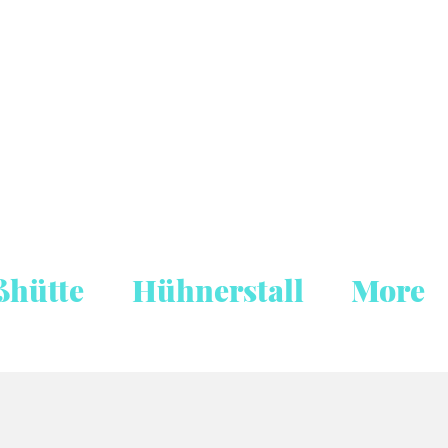
ßhütte
Hühnerstall
More