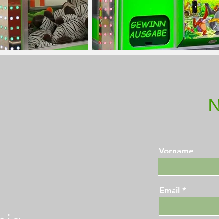
N
Vorname
Email