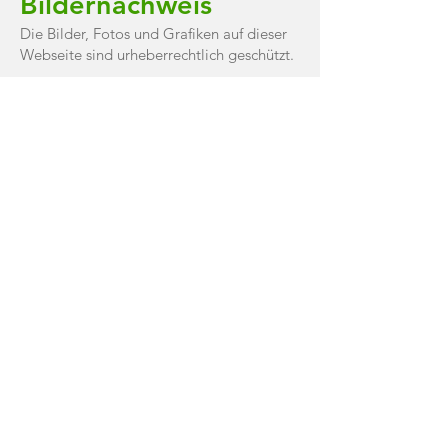
Bildernachweis
Die Bilder, Fotos und Grafiken auf dieser
Webseite sind urheberrechtlich geschützt.
Die Bilderrechte liegen bei:
Der Franz Familie
Alle Texte sind urheberrechtlich geschützt.
Quelle: Erstellt mit dem
Impressum
Generator
von AdSimple
Kontakt
Wiesenweg 11
38122 Braunschweig
0531 87 51 57